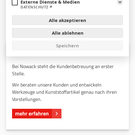
Externe Dienste & Medien
Aufklap
DATENSCHUTZ
SERVICE / QUALITÄT
Alle akzeptieren
Die Markenzeichen der Nowack GmbH
Alle ablehnen
Speichern
Full-Service
Bei Nowack steht die Kundenbetreuung an erster
Stelle.
Wir beraten unsere Kunden und entwickeln
Werkzeuge und Kunststoffartikel genau nach ihren
Vorstellungen.
mehr erfahren