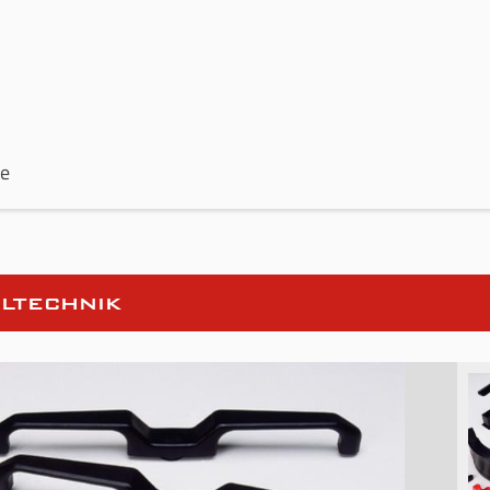
de
iltechnik