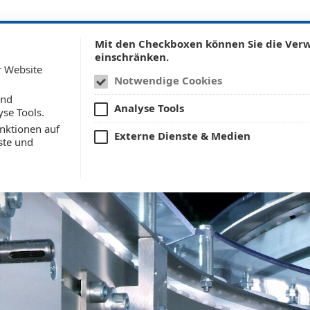
Mit den Checkboxen können Sie die Ve
Untermenü anzeigen für Techn
Unterm
echnische Kunststoffteile
Unternehmen
Se
einschränken.
r Website
Notwendige Cookies
und
Analyse Tools
yse Tools.
nktionen auf
Externe Dienste & Medien
ste und