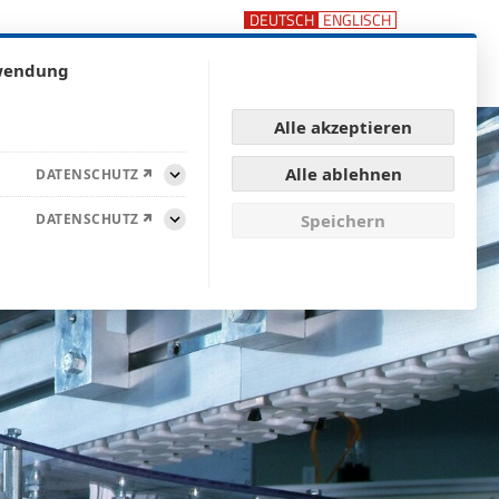
rwendung
ische Kunststoffteile
enü anzeigen für Unternehmen
Untermenü anzeigen für Service / Qualit
rvice / Qualität
Karriere
Suchen
Alle akzeptieren
Alle ablehnen
DATENSCHUTZ
Aufklappen
DATENSCHUTZ
Speichern
Aufklappen