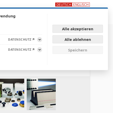
rwendung
ische Kunststoffteile
enü anzeigen für Unternehmen
Untermenü anzeigen für Service / Qualit
rvice / Qualität
Karriere
Suchen
Alle akzeptieren
Alle ablehnen
DATENSCHUTZ
Aufklappen
DATENSCHUTZ
Speichern
Aufklappen