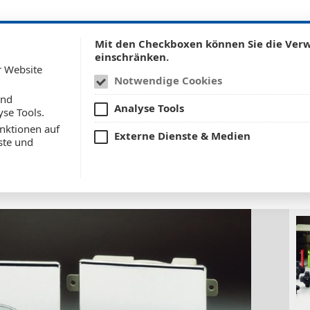
Mit den Checkboxen können Sie die Ve
Untermenü anzeigen für Techn
Unterm
echnische Kunststoffteile
Unternehmen
Se
einschränken.
r Website
Notwendige Cookies
und
Analyse Tools
yse Tools.
nktionen auf
Externe Dienste & Medien
ste und